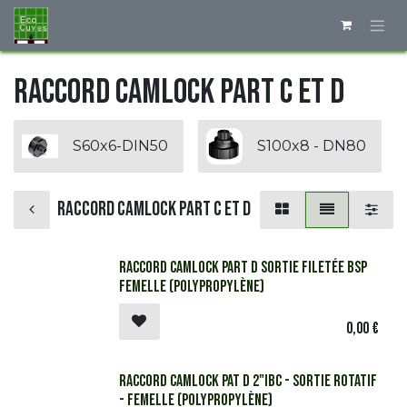
Se rendre au contenu
Raccord Camlock Part C et D
S60x6-DIN50
S100x8 - DN80
Raccord Camlock Part C et D
Raccord Camlock Part D Sortie Filetée BSP
Femelle (Polypropylène)
0,00
€
Raccord Camlock Pat D 2"IBC - Sortie rotatif
- Femelle (Polypropylène)