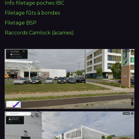
Info filetage poches IBC
Filetage fûts à bondes
Filetage BSP
Raccords Camlock (àcames)