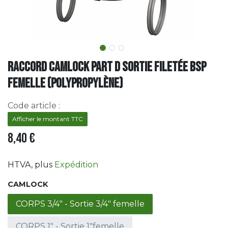
Raccord Camlock Part D Sortie Filetée BSP
Femelle (Polypropylène)
Code article :
Afficher le montant TTC
8,40
€
HTVA
, plus
Expédition
CAMLOCK
CORPS 3/4" - Sortie 3/4" femelle
CORPS 1" - Sortie 1"femelle