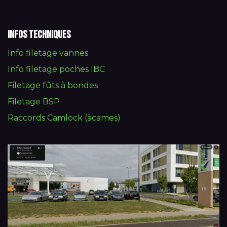
Infos techniques
Info filetage vannes
Info filetage poches IBC
Filetage fûts à bondes
Filetage BSP
Raccords Camlock (àcames)