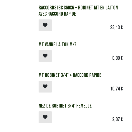
Raccords IBC S60x6 + robinet MT en laiton
avec raccord rapide
23,13
€
MT Vanne laiton M/F
0,00
€
MT Robinet 3/4" + raccord rapide
10,74
€
Nez de robinet 3/4" femelle
2,07
€