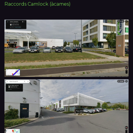
Raccords Camlock (àcames)