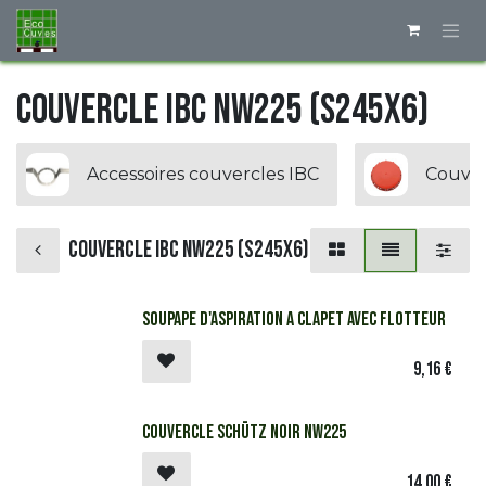
Se rendre au contenu
Couvercle IBC NW225 (S245x6)
Accessoires couvercles IBC
Couver
Couvercle IBC NW225 (S245x6)
SOUPAPE D'ASPIRATION A CLAPET AVEC FLOTTEUR
9,16
€
Couvercle Schütz noir NW225
14,00
€