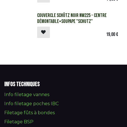
Couvercle Schütz noir NW225 - Centre
démontable+soupape "Schutz"
19,00
€
Infos techniques
Info filetage vannes
Info filetage poches IBC
Filetage fûts à bondes
Filetage BSP