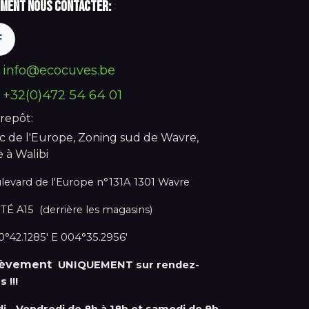
ment nous contacter:
info@ecocuves.be
+32(0)472 54 64 01
repôt:
c de l'Europe, Zoning sud de Wavre,
e à Walibi
levard de l'Europe n°131A 1301 Wavre
TÉ A15 (derrière les magasins)
°42.1285' E 004°35.2956'
lèvement
UNIQUEMENT sur rendez-
s !!!
di - Vendredi de 8h à 18h et samedi de 9h