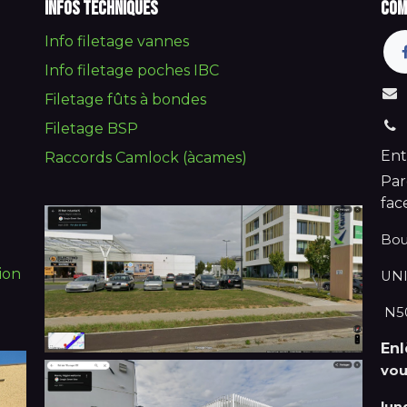
Infos techniques
Com
Info filetage vannes
Info filetage poches IBC
Filetage fûts à bondes
Filetage BSP
Ent
Raccords Camlock (àcames)
Par
fac
Bou
ion
UNI
N50
En
vou
lun