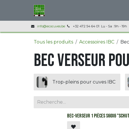
Se rendre au contenu
Accueil
Nos produits
Infos techni
info@ecocuves.be
+32 472 54 64 01 Lu - Sa : 9h - 19h
Tous les produits
Accessoires IBC
Bec
Bec verseur pou
Trop-pleins pour cuves IBC
Bec-verseur 1 pièces S60x6 "Schu