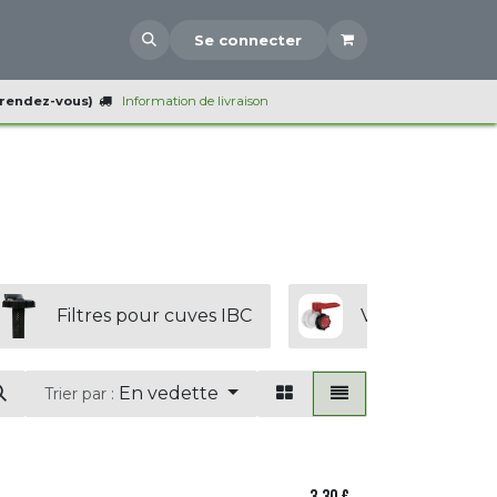
Se connecter
 rendez-vous)
Information de livraison
Filtres pour cuves IBC
Vannes pour c
En vedette
Trier par :