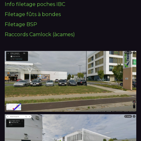
Info filetage poches IBC
Filetage fûts à bondes
Filetage BSP
Raccords Camlock (àcames)