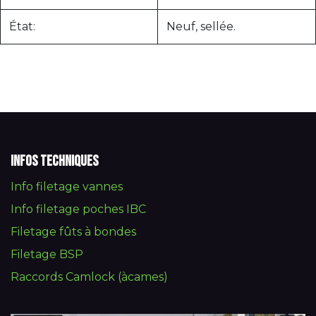
État:
Neuf, sellée.
Infos techniques
Info filetage vannes
Info filetage poches IBC
Filetage fûts à bondes
Filetage BSP
Raccords Camlock (àcames)