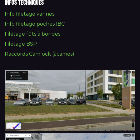
Infos techniques
Info filetage vannes
Info filetage poches IBC
Filetage fûts à bondes
Filetage BSP
Raccords Camlock (àcames)