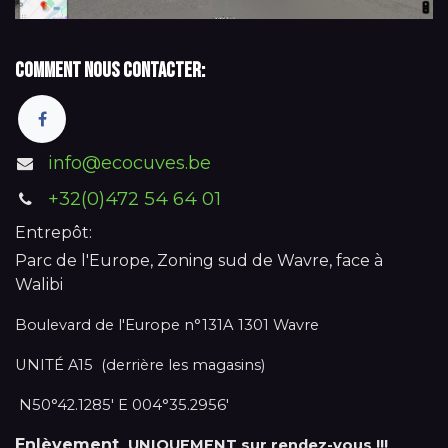
Comment nous contacter:
info@ecocuves.be
+32(0)472 54 64 01
Entrepôt:
Parc de l'Europe, Zoning sud de Wavre, face à
Walibi
Boulevard de l'Europe n°131A 1301 Wavre
UNITÉ A15 (derrière les magasins)
N50°42.1285' E 004°35.2956'
Enlèvement
UNIQUEMENT sur rendez-vous !!!