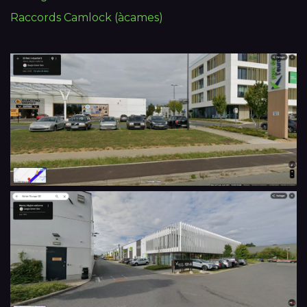
Raccords Camlock (àcames)