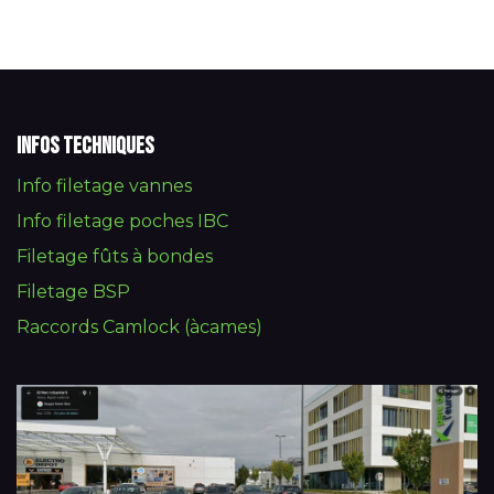
Infos techniques
Info filetage vannes
Info filetage poches IBC
Filetage fûts à bondes
Filetage BSP
Raccords Camlock (àcames)