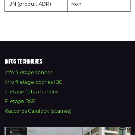
UN (produit ADR)
Non
Infos techniques
Info filetage vannes
Info filetage poches IBC
Filetage fûts à bondes
Filetage BSP
Raccords Camlock (àcames)