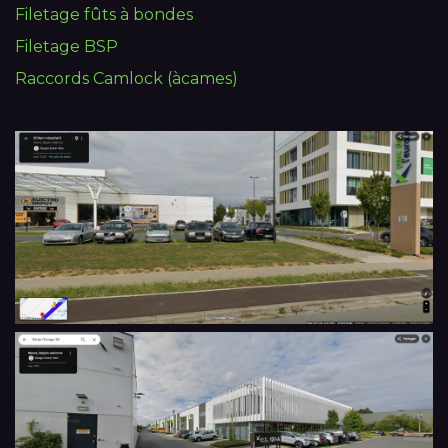
Filetage fûts à bondes
Filetage BSP
Raccords Camlock (àcames)