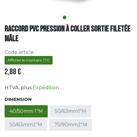
Raccord PVC pression à coller sortie filetée
Mâle
Code article :
Afficher le montant TTC
2,88
€
HTVA
, plus
Expédition
DIMENSION
40/50mm 1"M
50/63mm1"M
50/63mm2"M
75/90mm2"M