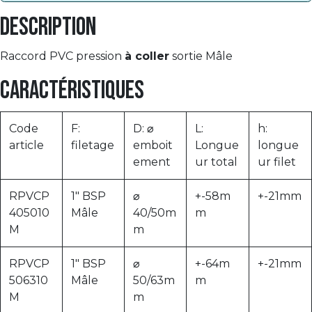
Description
Raccord PVC pression
à coller
sortie Mâle
Caractéristiques
Code
F:
D: ⌀
L:
h:
article
filetage
emboit
Longue
longue
ement
ur total
ur filet
RPVCP
1" BSP
⌀
+-58m
+-21mm
405010
Mâle
40/50m
m
M
m
RPVCP
1" BSP
⌀
+-64m
+-21mm
506310
Mâle
50/63m
m
M
m