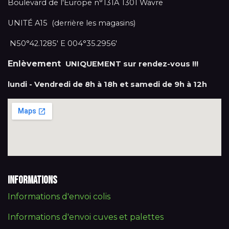
Boulevard de l'Europe n°131A 1301 Wavre
UNITÉ A15 (derrière les magasins)
N50°42.1285' E 004°35.2956'
Enlèvement
UNIQUEMENT sur rendez-vous !!!
lundi - Vendredi de 8h à 18h et samedi de 9h à 12h
Informations
Informations d'envoi colis
Informations d'envoi cuves et palettes