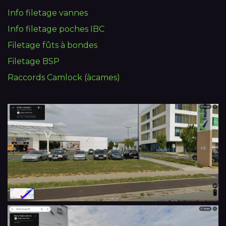
Info filetage vannes
Info filetage poches IBC
Filetage fûts à bondes
Filetage BSP
Raccords Camlock (àcames)