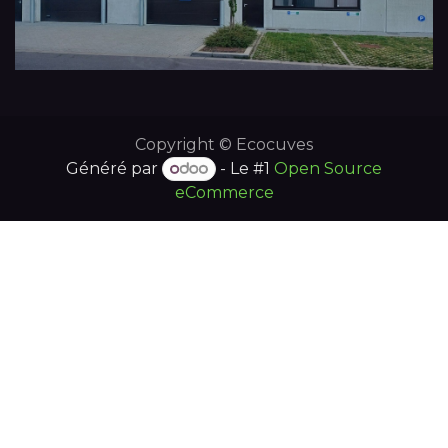
Copyright © Ecocuves
Généré par
- Le #1
Open Source
eCommerce