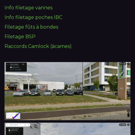
Info filetage vannes
Info filetage poches IBC
Filetage fûts à bondes
Filetage BSP
Raccords Camlock (àcames)