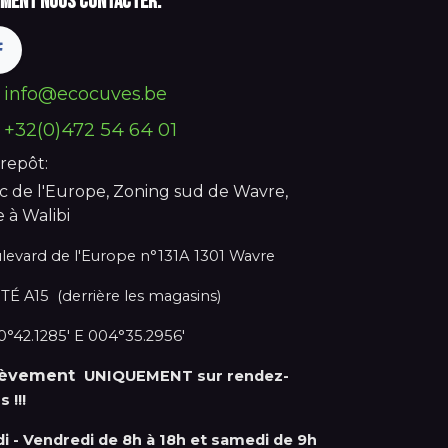
ment nous contacter:
info@ecocuves.be
+32(0)472 54 64 01
repôt:
c de l'Europe, Zoning sud de Wavre,
e à Walibi
levard de l'Europe n°131A 1301 Wavre
TÉ A15 (derrière les magasins)
°42.1285' E 004°35.2956'
lèvement
UNIQUEMENT sur rendez-
s !!!
di - Vendredi de 8h à 18h et samedi de 9h