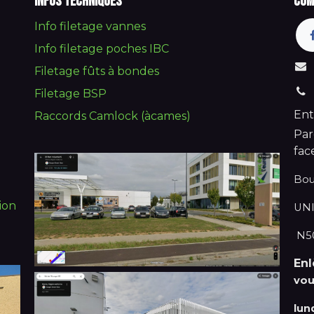
Infos techniques
Com
Info filetage vannes
Info filetage poches IBC
Filetage fûts à bondes
Filetage BSP
Ent
Raccords Camlock (àcames)
Par
fac
Bou
ion
UNI
N50
En
vou
lun