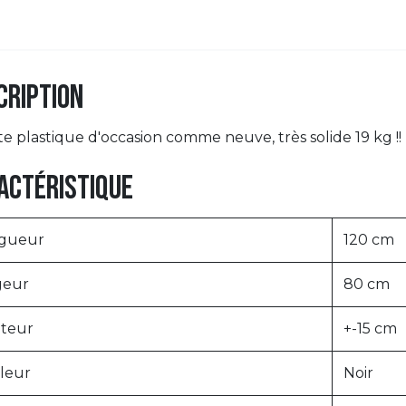
cription
tte plastique d'occasion comme neuve, tr
actéristique
gueur
120 cm
geur
80 cm
teur
+-15 cm
leur
Noir