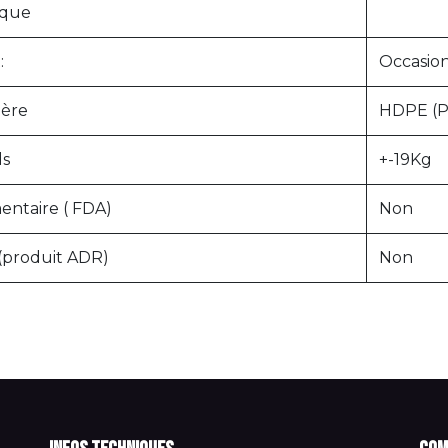
que
:
Occasio
ière
HDPE (
ds
+-19Kg
entaire ( FDA)
Non
(produit ADR)
Non