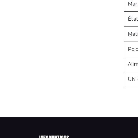
Mar
État
Mat
Poi
Alim
UN 