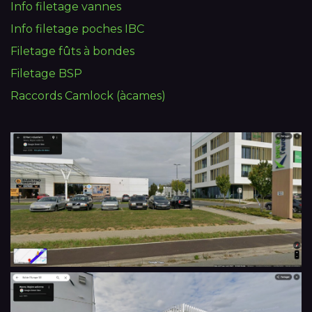
Info filetage vannes
Info filetage poches IBC
Filetage fûts à bondes
Filetage BSP
Raccords Camlock (àcames)