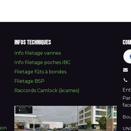
Infos techniques
Com
Info filetage vannes
Info filetage poches IBC
Filetage fûts à bondes
Filetage BSP
Ent
Raccords Camlock (àcames)
Par
fac
Bou
ion
UNI