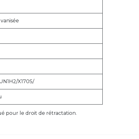
lvanisée
 UN1H2/X170S/
u
 pour le droit de rétractation.