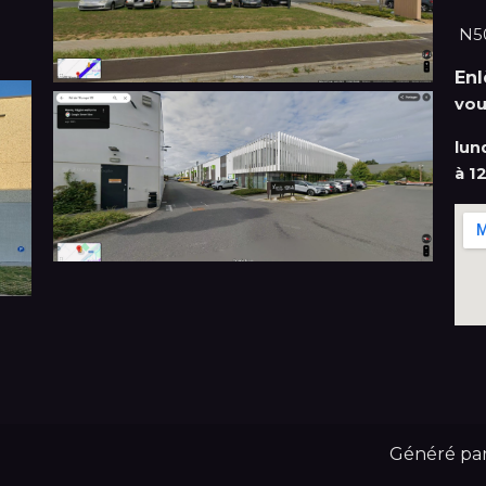
N50
En
vou
lun
à 1
Généré pa