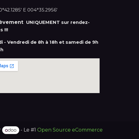
°42.1285' E 004°35.2956'
lèvement
UNIQUEMENT sur rendez-
s !!!
di - Vendredi de 8h à 18h et samedi de 9h
2h
r
- Le #1
Open Source eCommerce