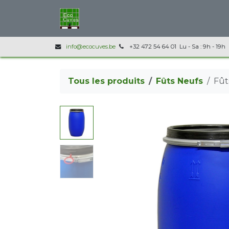
Se rendre au contenu
Accueil
Nos produits
Infos techni
info@ecocuves.be
+32 472 54 64 01 Lu - Sa : 9h - 19h
Tous les produits
Fûts Neufs
Fût