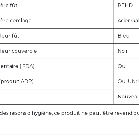
ère fût
PEHD
ière cerclage
Acier Ga
leur fût
Bleu
leur couvercle
Noir
entaire ( FDA)
Oui
(produit ADR)
Oui
UN:
t
Nouvea
des raisons d'hygiène, ce produit ne peut être revendiqué