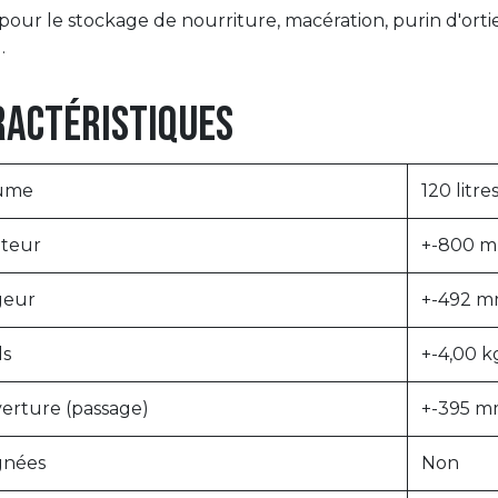
 pour le stockage de nourriture, macération, purin d'ortie,
.
ractéristiques
ume
120 litre
teur
+-800 
geur
+-492 
ds
+-4,00 k
erture (passage)
+-395 
gnées
Non