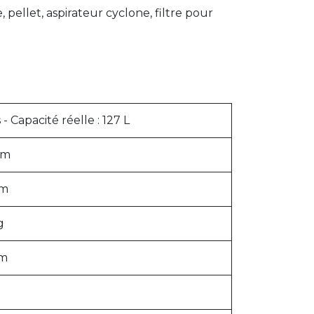
 pellet, aspirateur cyclone, filtre pour
s - Capacité réelle : 127 L
mm
mm
g
mm