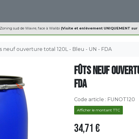
ques
Informations
Contact
 Zoning sud de Wavre, face à Walibi
(Visite et enlèvement UNIQUEMENT sur
s neuf ouverture total 120L - Bleu - UN - FDA
Fûts neuf ouvertu
FDA
Code article :
FUNOT120
Afficher le montant TTC
34,71
€