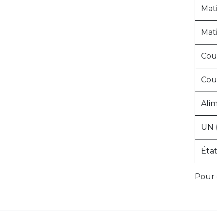
Mati
Mat
Cou
Cou
Alim
UN 
Éta
Pour 