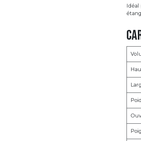
Idéal
étang
Ca
Vol
Hau
Lar
Poi
Ouv
Poi