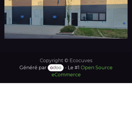
Copyright © Ecocuves
Généré par
- Le #1
Open Source
eCommerce