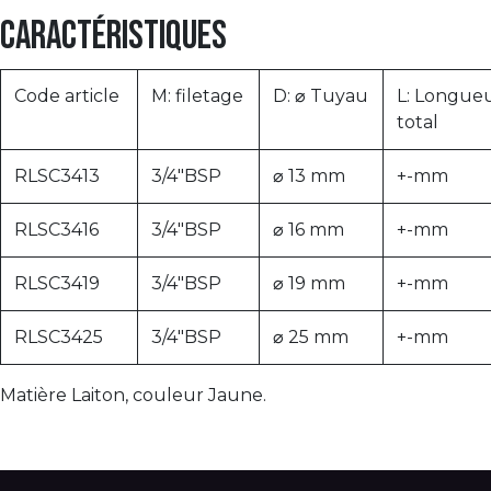
Caractéristiques
Code article
M: filetage
D: ⌀ Tuyau
L: Longue
total
RLSC3413
3/4"BSP
⌀ 13 mm
+-mm
RLSC3416
3/4"BSP
⌀ 16 mm
+-mm
RLSC3419
3/4"BSP
⌀ 19 mm
+-mm
RLSC3425
3/4"BSP
⌀ 25 mm
+-mm
Matière Laiton, couleur Jaune.