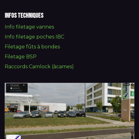
Infos techniques
Info filetage vannes
Info filetage poches IBC
Filetage fûts à bondes
Filetage BSP
Raccords Camlock (àcames)