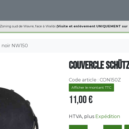
ques
Informations
Contact
 Zoning sud de Wavre, face à Walibi
(Visite et enlèvement UNIQUEMENT sur
 noir NW150
Couvercle Schütz
Code article :
CON150Z
Afficher le montant TTC
11,00
€
HTVA
, plus
Expédition