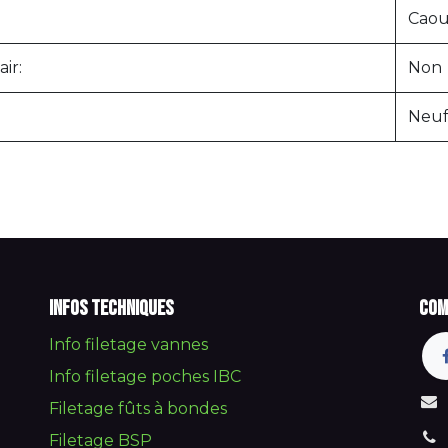
Caou
ir:
Non
Neu
Infos techniques
Com
Info filetage vannes
Info filetage poches IBC
Filetage fûts à bondes
Filetage BSP