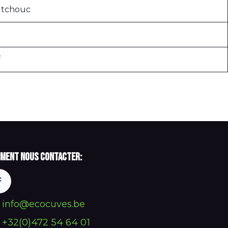
tchouc
f
ment nous contacter:
info@ecocuves.be
+32(0)472 54 64 01