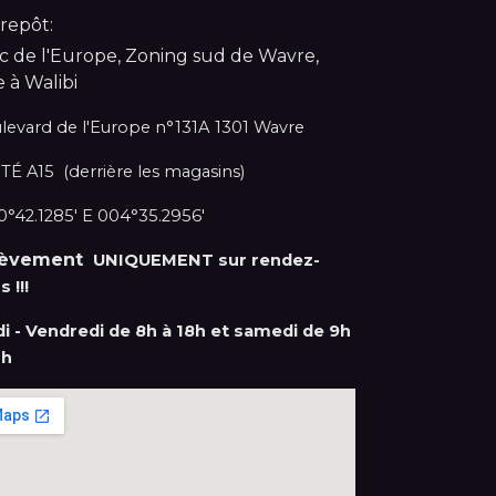
repôt:
c de l'Europe, Zoning sud de Wavre,
e à Walibi
levard de l'Europe n°131A 1301 Wavre
TÉ A15 (derrière les magasins)
°42.1285' E 004°35.2956'
lèvement
UNIQUEMENT sur rendez-
s !!!
di - Vendredi de 8h à 18h et samedi de 9h
2h