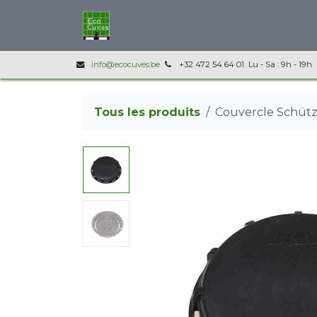
Se rendre au contenu
Accueil
Nos produits
Infos techni
info@ecocuves.be
+32 472 54 64 01 Lu - Sa : 9h - 19h
Tous les produits
Couvercle Schütz