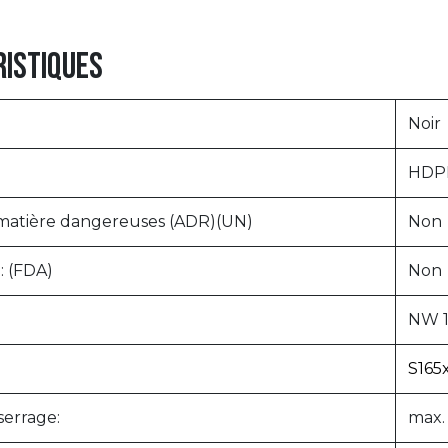
istiques
Noir
HDPE
atière dangereuses (ADR)(UN)
Non
: (FDA)
Non
NW 1
S165
serrage:
max.