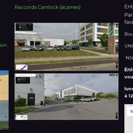
Ent
Raccords Camlock (àcames)
Par
fac
Bou
ion
UNI
N50
En
vou
lun
à 1