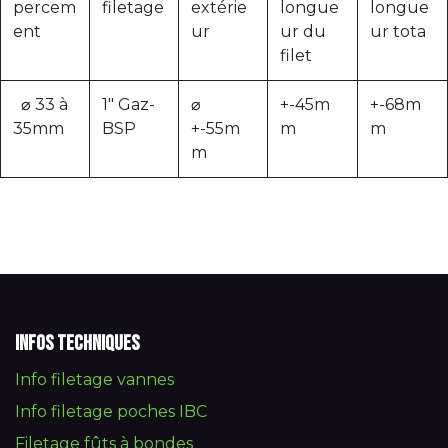
percem
filetage
extérie
longue
longue
ent
ur
ur du
ur tota
filet
⌀ 33 à
1" Gaz-
⌀
+-45m
+-68m
35mm
BSP
+-55m
m
m
m
Infos techniques
Info filetage vannes
Info filetage poches IBC
Filetage fûts à bondes