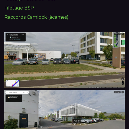
Filetage BSP
Raccords Camlock (àcames)