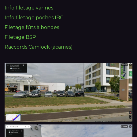
Info filetage vannes
Info filetage poches IBC
Filetage fûts à bondes
Filetage BSP
Raccords Camlock (àcames)