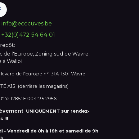
info@ecocuves.be
+32(0)472 54 64 01
repôt:
c de l'Europe, Zoning sud de Wavre,
e à Walibi
levard de l'Europe n°131A 1301 Wavre
TÉ A15 (derrière les magasins)
°42.1285' E 004°35.2956'
lèvement
UNIQUEMENT sur rendez-
s !!!
di - Vendredi de 8h à 18h et samedi de 9h
2h