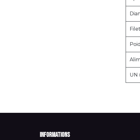
Dia
Fil
Poi
Alim
UN 
Informations