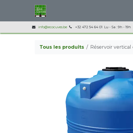
Se rendre au contenu
Accueil
Nos produits
Infos techni
info@ecocuves.be
+32 472 54 64 01 Lu - Sa : 9h - 19h
Tous les produits
Réservoir vertical