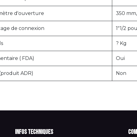
mètre d'ouverture
350 mm, 
etage de connexion
1"1/2 po
ds
? Kg
entaire ( FDA)
Oui
(produit ADR)
Non
Infos techniques
Com