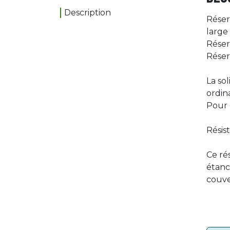
Description
Réser
large
Réser
Réser
La so
ordina
Pour 
Résis
Ce ré
étanc
couve