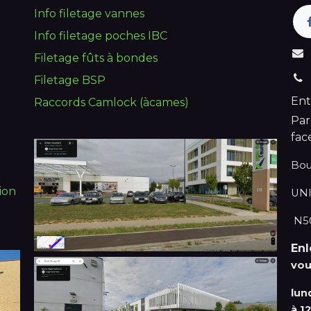
Info filetage vannes
Info filetage poches IBC
Filetage fûts à bondes
Filetage BSP
Ent
Raccords Camlock (àcames)
Par
fac
Bou
ion
UNI
N50
En
vou
lun
à 1