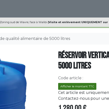
ques
Informations
Contact
 Zoning sud de Wavre, face à Walibi
(Visite et enlèvement UNIQUEMENT sur
 de qualité alimentaire de 5000 litres
Réservoir vertica
5000 litres
Code article :
Afficher le montant TTC
Cet article est uniquement
Contactez-nous pour une l
1.280,00
€