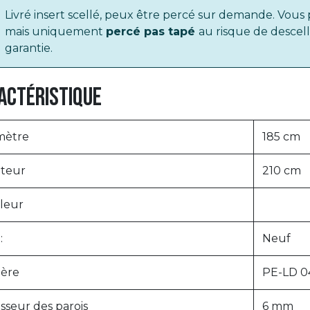
Livré insert scellé, peux être percé sur demande. V
mais uniquement
percé pas tapé
au risque de descel
garantie.
actéristique
mètre
185 cm
teur
210 cm
leur
:
Neuf
ière
PE-LD 04
sseur des parois
6 mm